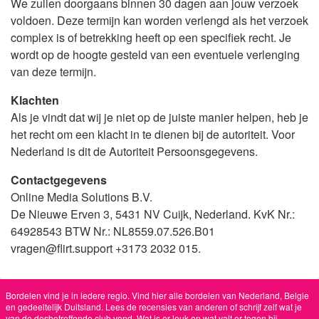
We zullen doorgaans binnen 30 dagen aan jouw verzoek
voldoen. Deze termijn kan worden verlengd als het verzoek
complex is of betrekking heeft op een specifiek recht. Je
wordt op de hoogte gesteld van een eventuele verlenging
van deze termijn.
Klachten
Als je vindt dat wij je niet op de juiste manier helpen, heb je
het recht om een klacht in te dienen bij de autoriteit. Voor
Nederland is dit de Autoriteit Persoonsgegevens.
Contactgegevens
Online Media Solutions B.V.
De Nieuwe Erven 3, 5431 NV Cuijk, Nederland. KvK Nr.:
64928543 BTW Nr.: NL8559.07.526.B01
vragen@flirt.support +3173 2032 015.
Bordelen vind je in iedere regio. Vind hier alle bordelen van Nederland, Belgie
en gedeeltelijk Duitsland. Lees de recensies van anderen of schrijf zelf wat je
van de desbetreffende club vond. Wat is er leuk en wat valt er tegen bij