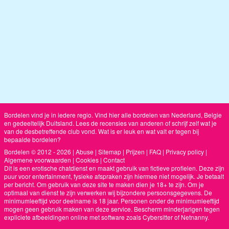
Bordelen vind je in iedere regio. Vind hier alle bordelen van Nederland, Belgie
en gedeeltelijk Duitsland. Lees de recensies van anderen of schrijf zelf wat je
van de desbetreffende club vond. Wat is er leuk en wat valt er tegen bij
bepaalde bordelen?
Bordelen © 2012 - 2026
|
Abuse
|
Sitemap
|
Prijzen
|
FAQ
|
Privacy policy
|
Algemene voorwaarden
|
Cookies
|
Contact
Dit is een erotische chatdienst en maakt gebruik van fictieve profielen. Deze zijn
puur voor entertainment, fysieke afspraken zijn hiermee niet mogelijk. Je betaalt
per bericht. Om gebruik van deze site te maken dien je 18+ te zijn. Om je
optimaal van dienst te zijn verwerken wij bijzondere persoonsgegevens. De
minimumleeftijd voor deelname is 18 jaar. Personen onder de minimumleeftijd
mogen geen gebruik maken van deze service. Bescherm minderjarigen tegen
expliciete afbeeldingen online met software zoals Cybersitter of Netnanny.